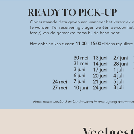
READY TO PICK-UP
RESERVEREN
SUSHI & CERAMICS
Onderstaande data geven aan wanneer het keramiek va
te worden. Per reservering vragen we één persoon het
foto(s) van de gemaakte items bij de hand hebt.
11:00 - 15:00
Het ophalen kan tussen
tijdens regulier
30 mei
13 juni
27 juni
31 mei
14 juni
28 juni
3 juni
17 juni
1 juli
6 juni
20 juni
4 juli
7 juni
24 mei
21 juni
5 juli
8 juli
27 mei
10 juni
24 juni
​
Note: Items worden 8 weken bewaard in onze opslag daarna w
Veelges