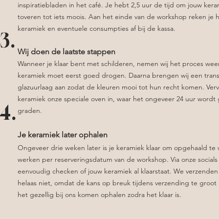
inspiratiebladen in het café. Je hebt 2,5 uur de tijd om jouw ker
toveren tot iets moois. Aan het einde van de workshop reken je
keramiek en eventuele consumpties af bij de kassa.
3.
Wij doen de laatste stappen
Wanneer je klaar bent met schilderen, nemen wij het proces weer
keramiek moet eerst goed drogen. Daarna brengen wij een tran
glazuurlaag aan zodat de kleuren mooi tot hun recht komen. Ver
keramiek onze speciale oven in, waar het ongeveer 24 uur word
4.
graden.
Je keramiek later ophalen
Ongeveer drie weken later is je keramiek klaar om opgehaald t
werken per reserveringsdatum van de workshop. Via onze socials 
eenvoudig checken of jouw keramiek al klaarstaat. We verzenden
helaas niet, omdat de kans op breuk tijdens verzending te groot 
het gezellig bij ons komen ophalen zodra het klaar is.