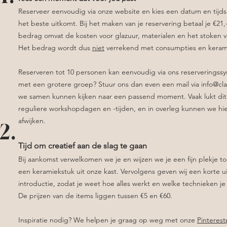
Reserveer eenvoudig via onze website en kies een datum en tijdsl
het beste uitkomt. Bij het maken van je reservering betaal je €21,
bedrag omvat de kosten voor glazuur, materialen en het stoken v
Het bedrag wordt dus
niet
verrekend met consumpties en keramie
Reserveren tot 10 personen kan eenvoudig via ons reserveringss
met een grotere groep? Stuur ons dan even een mail via
info@cla
we samen kunnen kijken naar een passend moment. Vaak lukt dit
reguliere workshopdagen en -tijden, en in overleg kunnen we hie
afwijken.
2.
Tijd om creatief aan de slag te gaan
Bij aankomst verwelkomen we je en wijzen we je een fijn plekje to
een keramiekstuk uit onze kast. Vervolgens geven wij een korte u
introductie, zodat je weet hoe alles werkt en welke technieken j
De prijzen van de items liggen tussen €5 en €60.
Inspiratie nodig? We helpen je graag op weg met onze
Pinteres