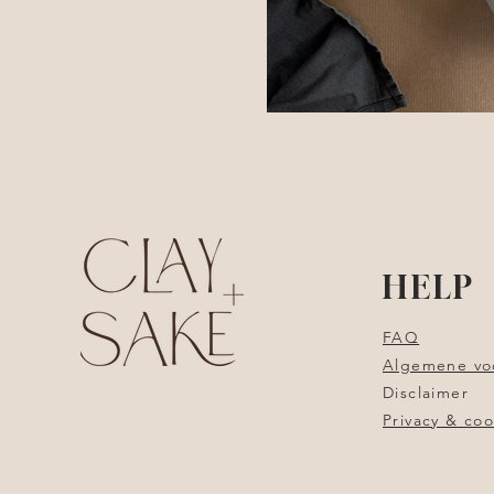
HELP
FAQ
Algemene vo
Disclaimer
Privacy & coo